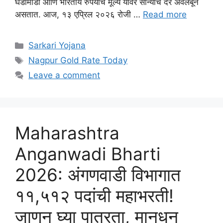
घडामोडी आणि भारतीय रुपयाचे मूल्य यावर सोन्याचे दर अवलंबून
असतात. आज, १३ एप्रिल २०२६ रोजी …
Read more
Categories
Sarkari Yojana
Tags
Nagpur Gold Rate Today
Leave a comment
Maharashtra
Anganwadi Bharti
2026: अंगणवाडी विभागात
११,५१२ पदांची महाभरती!
जाणून घ्या पात्रता, मानधन