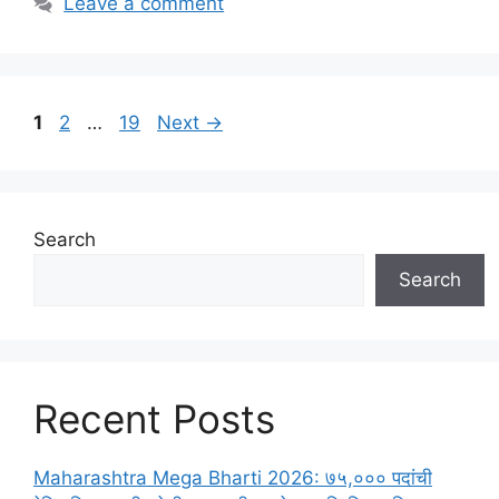
Leave a comment
Page
Page
Page
1
2
…
19
Next
→
Search
Search
Recent Posts
Maharashtra Mega Bharti 2026: ७५,००० पदांची